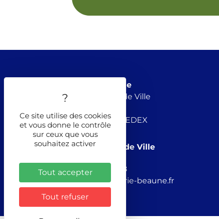
Mairie de Beaune
8, rue de l’Hôtel de Ville
BP 30191
Ce site utilise des cookies
21205 BEAUNE CEDEX
et vous donne le contrôle
sur ceux que vous
souhaitez activer
Standard Hôtel de Ville
03 80 24 56 78
Tout accepter
beaune@mairie-beaune.fr
Tout refuser