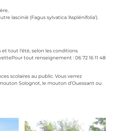
ère,
utre lascinié (Fagus sylvatica ‘Asplénifolia’).
t tout l’été, selon les conditions
vettePour tout renseignement : 06 72 16 11 48
es scolaires au public. Vous verrez
 mouton Solognot, le mouton d’Ouessant ou