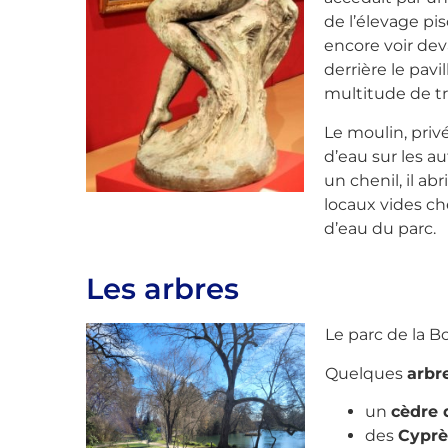
de l’élevage pi
encore voir dev
derrière le pav
multitude de tru
Le moulin, priv
d’eau sur les au
un chenil, il ab
locaux vides ch
d’eau du parc.
Les arbres
Le parc de la Bo
Quelques
arbr
un
cèdre 
des
Cyprè