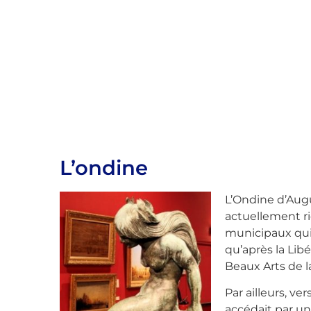
L’ondine
L’Ondine d’Augu
actuellement rie
municipaux qui l
qu’après la Lib
Beaux Arts de la
Par ailleurs, v
accédait par un 