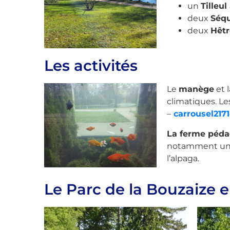
un
Tilleu
deux
Séqu
deux
Hêtr
Les activités
Le
manège
et 
climatiques. Le
–
carrousel217
La ferme péd
notamment une 
l’alpaga.
Le Parc de la Bouzaize 