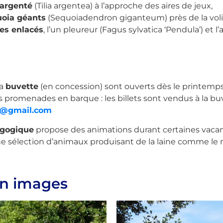
l argenté
(Tilia argentea) à l’approche des aires de jeux,
oia géants
(Sequoiadendron giganteum) près de la voli
es enlacés
, l’un pleureur (Fagus sylvatica ‘Pendula’) et l’a
la
buvette
(en concession) sont ouverts dès le printemps e
s promenades en barque : les billets sont vendus à la bu
1@gmail.com
agogique
propose des animations durant certaines vacanc
sélection d’animaux produisant de la laine comme le
en images