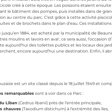
scicole créé à cette époque. Les poissons étaient ensuit
ant le bâtiment des pompes, puis installés dans de gran
illon au centre du parc. C’est grâce à cette activité pisc
ites et de brochets dans le plan d’eau. Ces installations n
é jusqu’en 1884, est acheté par la municipalité de Beau
tres moulins et lavoirs en aval ; ce sera aussi, l’occasion 
rite aujourd’hui des toilettes publics et les locaux des ja
erchent, encore aujourd’hui une destination. Enfin, il ab
uzaize est un site classé depuis le 18 juillet 1949 et comp
es remarquables
sont à voir dans ce Parc :
du Liban
(Cedrus libanii) près de l’entrée principale,
s chauves
(Taxodium distichum) à l’extrémité des îles,