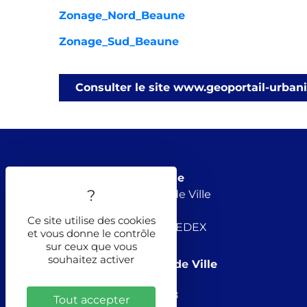
Zonage_Nord_Beaune
Zonage_Sud_Beaune
Consulter le site www.geoportail-urban
Mairie de Beaune
8, rue de l’Hôtel de Ville
BP 30191
Ce site utilise des cookies
21205 BEAUNE CEDEX
et vous donne le contrôle
sur ceux que vous
souhaitez activer
Standard Hôtel de Ville
03 80 24 56 78
Tout accepter